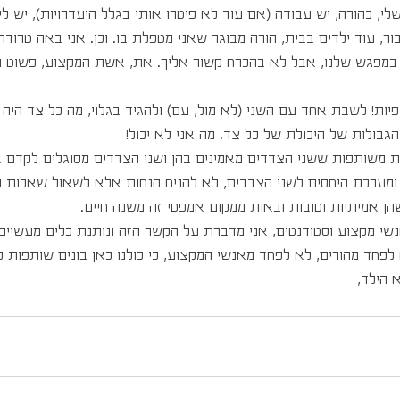
, כהורה, יש עבודה (אם עוד לא פיטרו אותי בגלל היעדרויות), יש לי 
ר, עוד ילדים בבית, הורה מבוגר שאני מטפלת בו. וכן. אני באה טרודה
א במפגש שלנו, אבל לא בהכרח קשור אליך. את, אשת המקצוע, פשוט 
ות! לשבת אחד עם השני (לא מול, עם) ולהגיד בגלוי, מה כל צד היה 
גבולות של היכולת של כל צד. מה אני לא יכול! 
ת משותפות ששני הצדדים מאמינים בהן ושני הצדדים מסוגלים לקדם א
ומערכת היחסים לשני הצדדים, לא להניח הנחות אלא לשאול שאלות ול
הן אמיתיות וטובות ובאות ממקום אמפטי זה משנה חיים.
שי מקצוע וסטודנטים, אני מדברת על הקשר הזה ונותנת כלים מעשיים 
פחד מהורים, לא לפחד מאנשי המקצוע, כי כולנו כאן בונים שותפות ל
 הילד, 