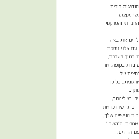
היגות הורים 
 אנשי מקצוע 
 החברתי והפרקטי 
לדים את באה 
עם צלע נוספת 
 בתוך מערכת, 
ובדת בקופה, או 
לחצים של 
רגונית.. כל כך 
תך..
כן בשליטתך, 
ההבדל, שדרכו את 
ום העשייה שלך, 
חרים. ה"משהו" 
ם ההורים.