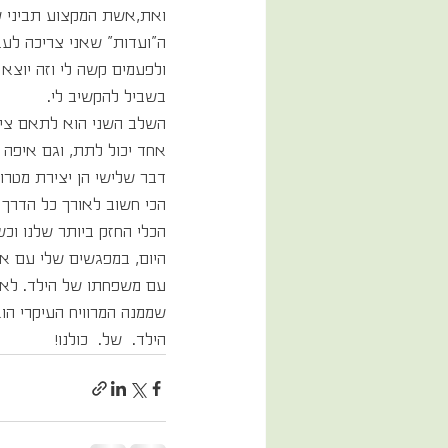
ואת,אשת המקצוע תביני שלי
ה"ועדות" שאני צריכה לעבו
ולפעמים קשה לי וזה יוצ
בשביל להקשיב לי.
השלב השני הוא לתאם ציפי
אחד יכול לתת, וגם איפה ה
דבר שלישי הן יצירת מטרו
הכי חשוב לאורך כל הדרך 
הכלי החזק ביותר שלנו וכש
היום, במפגשים שלי עם אנ
עם משפחתו של הילד. לא ל
שממנה המרוויח העיקרי הוא
הילד.  של.  כולנו!