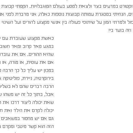
קטורט במדעים בצד ולצאת למסע בעולם המוגבלויות. הקמתי קבוצת מנ
אני פועלת כבר 8 שנים, הנחיתי במסגרת עמותה קבוצות נוספות כאלה, אני מדברת לפני
פול ולמדתי המון על שיתופי פעולה בין אנשי מקצוע להורים ועל השינוי
זה בוער בי!
כאשת מקצוע שעובדת עם י
במגע מאד קרוב ומאד חשוב 
שהיא ההורים. אם את עובדת
אם את עוסית, או מורה, או ע
במכון יש עליך כל כך הרבה 
בירוקרטיה, ניירת, פוליטיקה א
הרבה דברים שהם לא בשליט
אבל, בתוך כל זה יש משהו ש
שאת יכולה ליצור דרכו את 
יכולה לקדם את הילד ואת תח
גם אם יש מחסור במשאבים א
הזה הוא קשר מיטבי ומקדם ע