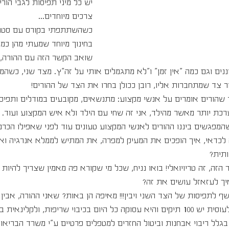
יש כל מיני תפיסות לגבי הורי
צרכים מיוחדים... 
כשהשתתפתי בקורס עם סטודנ
בחינוך מיוחד שמעתי מהן כמ
שואב הקשר הזה עם ההורה, 
ננים וגם כמה "אין זמן" ו"לא מתגמלים אותי על זה"ץ. מצד שני, כשהמ
ור צד שמתחברות אליו, רובן ככולן בחרו את הצד של ההורים! 
הורים אומרים על אנשי מקצוע: מתנשאים, מקובעים במודלים ותפיסו
ת יותר מאשר מהילד, אני זה שחי עם הילד ולא איש המקצוע ועוד. 
המפגשים ביננו ההורים לאנשי המקצוע טעונים עוד לפני שאפילו הכרנו
 לכדאי, איך הופכים את המעיק למפרה, את המתיש לממלא אנרגיה ו
תית?  
זה, זה טריויואלי! בואו נניח, שכל מי שקורא פה מאמין שצריך להיות ק
יך לעזאזל עושים את זה?
 לתפיסות של הצד השני ויבין!!! מאיפה הן באות? שאני ההורה, אבין 
תכתיבים ממשרד החינוך, לעוסית יש 100 תיקים והיא עסוקה כל היום בכיבוי שריפות, ולק
בגלל ריבוי אבחנות וביטול החזרים למטפלים פרטיים ע"י משרד הבריאות