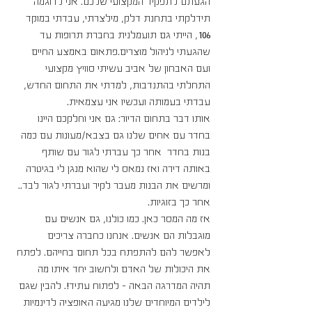
הגעתם לתפקיד המקצועי שלכם. אני לדוגמה 
תידלקתי בתחנת דלק, מילצרתי, עבדתי במוקד 
106, הייתי גם תועמלנית בחברת תרופות עד 
שהגעתי לניהול מוצרים.פתאום באמצע החיים 
ועם האבחון של אביב עשיתי סוויץ מקצועי 
התחלתי בהתנדבות, למדתי את התחום החדש, 
עבדתי בעמותה ועכשיו אני עצמאית.
אותו דבר בתחום הדיור: גם אני וחלקכם היינו 
בחדר עם אחים שלנו גם בצבא/מעונות עם כמה 
בנות בחדר  אחר כך עברתי לגור עם שותף 
באותה דירה ואז נמאס לי שהוא מנגן לי בגיטרה 
ומרשים את הבנות מעבר לקיר ועברתי לגור לבד.. 
אחר כך בזוגיות. 
אז מה המסר כאן. כמו כולנו, גם אנשים עם 
מוגבלות הם אנשים. אנחנו כחברה צריכים 
לאפשר להם להתפתח בכל תחום בחייהם. לפתח 
את היכולות של האדם ולחשוב יחד איתו מה 
תהיה המדרגה הבאה – לפתוח עתיד!. להבין שגם 
לילדים המיוחדים שלנו מגיעה האופציה לדינמיות 