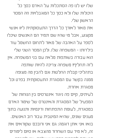
שלו יש לנו פה הסתכלות על האדם כסך כל 
היכולות שלו ולא כסך כל המוגבלויות וזה המסר 
הראשון שלי.
את מאור לאורך כל הדרך התעסוקתית ליוו אנשי 
מקצוע, אבל מי שהיו שם תמיד הם האנשים שיכלו 
לספר על האהבה של מאור לתחום החשמל עוד 
בילדותו – המשפחה שלו. ולכן המסר השני שלי 
הוא עבודה בשותפות מלאה עם בני המשפחה. אין 
לזה תחליף! משפחה צריכה להיות שותפה 
בתהליכי קבלת החלטות וגם להבין מה מצופה 
ממנה בקשר עם המסגרת התעסוקתית בפרט וכל 
מסגרת אחרת.
לעיתים, קיים פה ניגוד אינטרסים בין הנוחות של 
המפעיל של המסגרת והאינטרס של שימור האדם 
במסגרת, לעומת התפתחות ודינמיות ותנועה בתוך 
מענים שונים, שהיא המיטבית עבור רוב האנשים. 
בואו אני אתן דוגמה: גם אני ורובכם שקוראים את 
זה, לא מיד עם השחרור מהצבא או סיום לימודים 