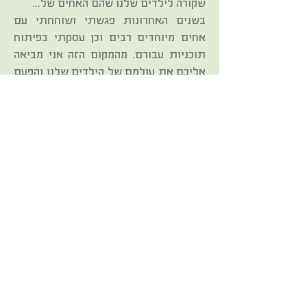
שקורה לילדים שלנו שהם האחים של...
בשנים האחרונות פגשתי ושוחחתי עם
אחים מיוחדים רבים וכן עסקתי בפיתוח
תוכניות עבורם. מהמקום הזה אני מביאה
אליכם את עולמם של הילדים שלנו והפעם
בדגש על האחים. ההרצאה נותנת מעט
תיאוריה, הרבה דוגמאות מהחיים וגם כלים
מעשיים כיצד להבין את האחים המיוחדים
ולסייע להם בהתמודדות הייחודית
שלהם.
"הורים מיוחדים מובילים שינוי
חברתי" – הרצאה
ההרצאה מתאימה לקבוצות מנהיגות הורים
פועלות, או להורים שרוצים להתאגד
למטרת עשייה משותפת (הקמת מנהיגות,
הקמת מרכז תעסוקה או פתרון דיור ועוד).