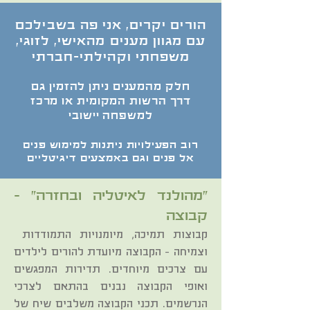
הורים יקרים, אני פה בשבילכם
עם מגוון מענים מהאישי, לזוגי,
משפחתי וקהילתי-חברתי
חלק מהמענים ניתן להזמין גם
דרך הרשות המקומית או מרכז
למשפחה יישובי
רוב הפעילויות ניתנות למימוש פנים
אל פנים וגם באמצעים דיגיטליים
"מהולנד לאיטליה ובחזרה" -
קבוצה
קבוצות תמיכה, מיומנויות התמודדות
וצמיחה - הקבוצה מיועדת להורים לילדים
עם צרכים מיוחדים. תדירות המפגשים
ואופי הקבוצה נבנים בהתאם לצרכי
הנרשמים. תכני הקבוצה משלבים שיח של